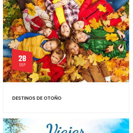
28
SEP
DESTINOS DE OTOÑO