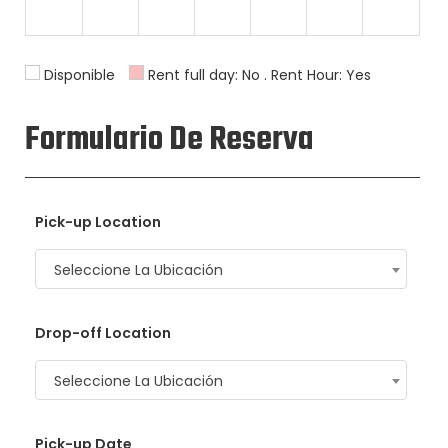
24
25
26
27
28
29
30
Disponible
Rent full day: No . Rent Hour: Yes
Formulario De Reserva
31
1
2
3
4
5
6
Pick-up Location
Seleccione La Ubicación
Drop-off Location
Seleccione La Ubicación
Pick-up Date